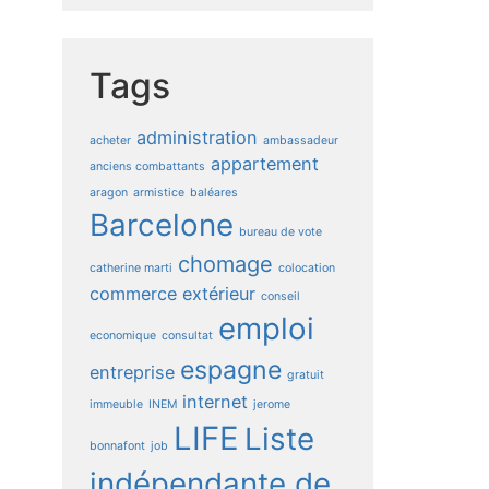
Tags
administration
acheter
ambassadeur
appartement
anciens combattants
aragon
armistice
baléares
Barcelone
bureau de vote
chomage
catherine marti
colocation
commerce extérieur
conseil
emploi
economique
consultat
espagne
entreprise
gratuit
internet
immeuble
INEM
jerome
LIFE
Liste
bonnafont
job
indépendante de